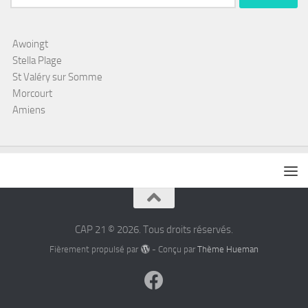
Awoingt
Stella Plage
St Valéry sur Somme
Morcourt
Amiens
CAP 21 © 2026. Tous droits réservés.
Fièrement propulsé par
- Conçu par
Thème Hueman