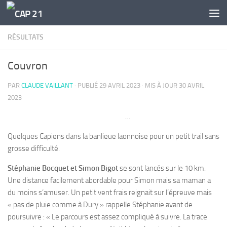
Skip to content
RÉSULTATS
Couvron
PAR
CLAUDE VAILLANT
· PUBLIÉ
29 AVRIL 2023
· MIS À JOUR
30 AVRIL
2023
…
Quelques Capiens dans la banlieue laonnoise pour un petit trail sans
grosse difficulté.
Stéphanie Bocquet et Simon Bigot
se sont lancés sur le 10 km.
Une distance facilement abordable pour Simon mais sa maman a
du moins s’amuser. Un petit vent frais reignait sur l’épreuve mais
« pas de pluie comme à Dury » rappelle Stéphanie avant de
poursuivre : « Le parcours est assez compliqué à suivre. La trace