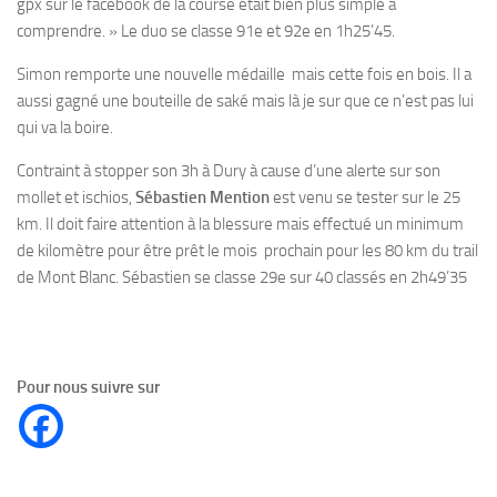
gpx sur le facebook de la course était bien plus simple à
comprendre. » Le duo se classe 91e et 92e en 1h25’45.
Simon remporte une nouvelle médaille mais cette fois en bois. Il a
aussi gagné une bouteille de saké mais là je sur que ce n’est pas lui
qui va la boire.
Contraint à stopper son 3h à Dury à cause d’une alerte sur son
mollet et ischios,
Sébastien Mention
est venu se tester sur le 25
km. Il doit faire attention à la blessure mais effectué un minimum
de kilomètre pour être prêt le mois prochain pour les 80 km du trail
de Mont Blanc. Sébastien se classe 29e sur 40 classés en 2h49’35
Pour nous suivre sur