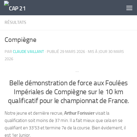
Skip to content
RÉSULTATS
Compiègne
PAR
CLAUDE VAILLANT
· PUBLIÉ
29 MARS 2026
· MIS À JOUR
30 MARS
2026
…
Belle démonstration de force aux Foulées
Impériales de Compiègne sur le 10 km
qualificatif pour le championnat de France.
Notre jeune et dernière recrue,
Arthur Forissier
visait la
qualification soit moins de 37 min. Il a fait mieux que cela en se
qualifiant en 33’53 et termine 7e de la course. Bien évidement, il
est 1er Junior.