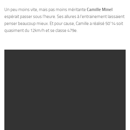
Un peu moins vite, mais pas moins méritante
Camille Minel
espérait passer sous l’heure. Ses allures à l’entrainement laissaient
penser beaucoup mieux. Et pour cause, Camille a réalisé 50’14 soit
quasiment du 12km/h et se classe 479e.