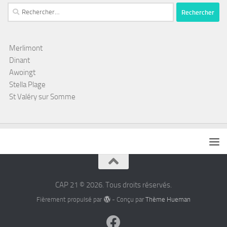
Rechercher :
Merlimont
Dinant
Awoingt
Stella Plage
St Valéry sur Somme
CAP 21 © 2026. Tous droits réservés.
Fièrement propulsé par
- Conçu par
Thème Hueman