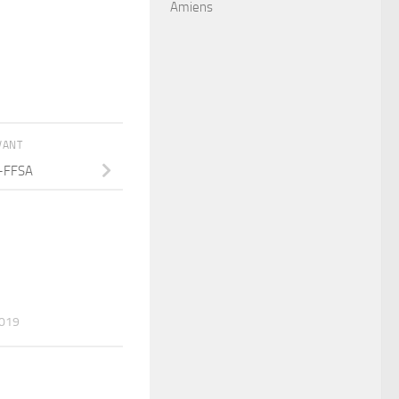
Amiens
IVANT
-FFSA
2019