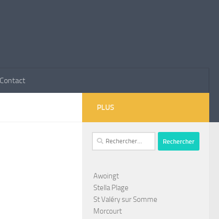
Contact
PLUS
Rechercher :
Awoingt
Stella Plage
St Valéry sur Somme
Morcourt