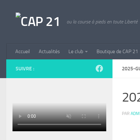
Skip to content
ou la course à pieds en toute Liberté
Accueil
Actualités
Le club
Boutique de CAP 21
SUIVRE :
2025-G
20
PAR
ADM