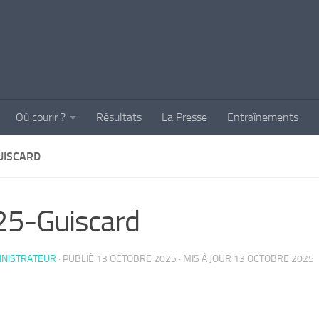
Où courir ?
Résultats
La Presse
Entraînements
UISCARD
25-Guiscard
INISTRATEUR
· PUBLIÉ
13 OCTOBRE 2025
· MIS À JOUR
13 OCTOBRE 2025