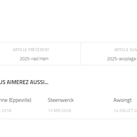
ARTICLE PRÉCÉDENT
ARTICLE SU
2025-raid Ham
2025-axoplage
S AIMEREZ AUSSI...
nne (Eppeville)
Steenwerck
Awoingt
R 2018
13 MAI 2026
14 JUILLET 