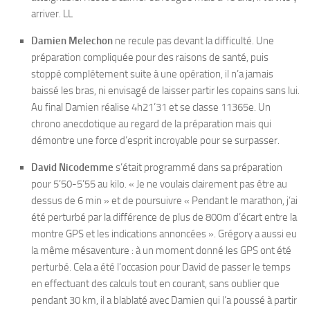
arriver. LL
Damien Melechon
ne recule pas devant la difficulté. Une
préparation compliquée pour des raisons de santé, puis
stoppé complétement suite à une opération, il n’a jamais
baissé les bras, ni envisagé de laisser partir les copains sans lui.
Au final Damien réalise 4h21’31 et se classe 11365e. Un
chrono anecdotique au regard de la préparation mais qui
démontre une force d’esprit incroyable pour se surpasser.
David Nicodemme
s’était programmé dans sa préparation
pour 5’50-5’55 au kilo. « Je ne voulais clairement pas être au
dessus de 6 min » et de poursuivre « Pendant le marathon, j’ai
été perturbé par la différence de plus de 800m d’écart entre la
montre GPS et les indications annoncées ». Grégory a aussi eu
la même mésaventure : à un moment donné les GPS ont été
perturbé. Cela a été l’occasion pour David de passer le temps
en effectuant des calculs tout en courant, sans oublier que
pendant 30 km, il a blablaté avec Damien qui l’a poussé à partir