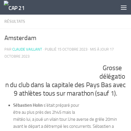
Skip to content
RÉSULTATS
Amsterdam
PAR
CLAUDE VAILLANT
· PUBLIÉ
15 OCTOBRE 2023
· MIS À JOUR
17
OCTOBRE 2023
Grosse
délégatio
n du club dans la capitale des Pays Bas avec
9 athlètes tous sur marathon (sauf 1).
Sébastien Holin
s’était préparé pour
être au plus près des 2h45 mais la
météo lui, a joué un vilain tour.Une averse de grêle 20min
avant le départ a détrempé les concurrents. Sébastien a