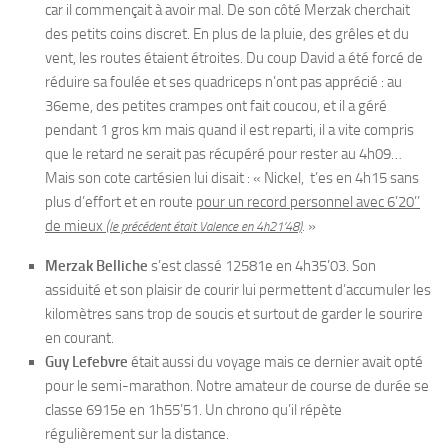
car il commençait à avoir mal. De son côté Merzak cherchait
des petits coins discret. En plus de la pluie, des grêles et du
vent, les routes étaient étroites. Du coup David a été forcé de
réduire sa foulée et ses quadriceps n’ont pas apprécié : au
36eme, des petites crampes ont fait coucou, et il a géré
pendant 1 gros km mais quand il est reparti, il a vite compris
que le retard ne serait pas récupéré pour rester au 4h09…
Mais son cote cartésien lui disait : « Nickel, t’es en 4h15 sans
plus d’effort et en route
pour un record personnel avec 6’20’’
de mieux
. »
(le précédent était Valence en 4h21’48)
Merzak Belliche
s’est classé 12581e en 4h35’03. Son
assiduité et son plaisir de courir lui permettent d’accumuler les
kilomètres sans trop de soucis et surtout de garder le sourire
en courant.
Guy Lefebvre
était aussi du voyage mais ce dernier avait opté
pour le semi-marathon. Notre amateur de course de durée se
classe 6915e en 1h55’51. Un chrono qu’il répète
régulièrement sur la distance.