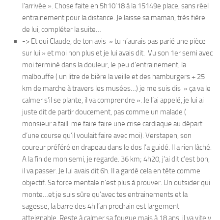
l’arrivée ». Chose faite en 5h10’18 à la 15149e place, sans réel
entrainement pour la distance. Je laisse sa maman, très fière
de lui, compléter la suite…
-> Et oui Claude, de ton avis » tu n’aurais pas parié une pièce
sur lui » et moi non plus et je lui avais dit. Vu son 1er semi avec
moi terminé dans la douleur, le peu d’entrainement, la
malbouffe ( un litre de bière la veille et des hamburgers + 25
km de marche à travers les musées…) je me suis dis » ça va le
calmer s’il se plante, il va comprendre ». Je l’ai appelé, je lui ai
juste dit de partir doucement, pas comme un malade (
monsieur a failli me faire faire une crise cardiaque au départ
d’une course qu’il voulait faire avec moi). Verstapen, son
coureur préféré en drapeau dans le dos l’a guidé. Il a rien lâché.
A la fin de mon semi, je regarde. 36 km; 4h20, j’ai dit c’est bon,
il va passer. Je lui avais dit 6h. Il a gardé cela en tête comme
objectif. Sa force mentale n’est plus à prouver. Un outsider qui
monte…et je suis sûre qu’avec tes entrainements et la
sagesse, la barre des 4h l’an prochain est largement
atteignable. Reste à calmer sa fougue mais à 18 ans, il va vite y