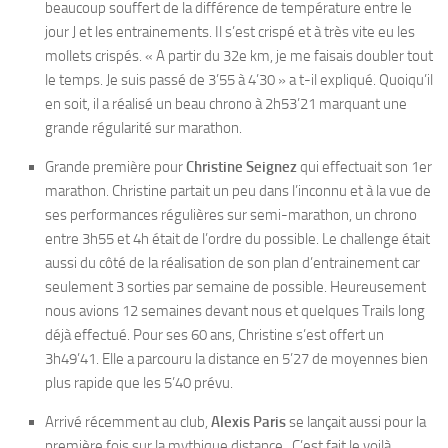
beaucoup souffert de la différence de température entre le
jour J et les entrainements. Il s’est crispé et à très vite eu les
mollets crispés. « A partir du 32e km, je me faisais doubler tout
le temps. Je suis passé de 3’55 à 4’30 » a t-il expliqué. Quoiqu’il
en soit, il a réalisé un beau chrono à 2h53’21 marquant une
grande régularité sur marathon.
Grande première pour
Christine Seignez
qui effectuait son 1er
marathon. Christine partait un peu dans l’inconnu et à la vue de
ses performances régulières sur semi-marathon, un chrono
entre 3h55 et 4h était de l’ordre du possible. Le challenge était
aussi du côté de la réalisation de son plan d’entrainement car
seulement 3 sorties par semaine de possible. Heureusement
nous avions 12 semaines devant nous et quelques Trails long
déjà effectué. Pour ses 60 ans, Christine s’est offert un
3h49’41. Elle a parcouru la distance en 5’27 de moyennes bien
plus rapide que les 5’40 prévu.
Arrivé récemment au club,
Alexis Paris
se lançait aussi pour la
première fois sur la mythique distance. C’est fait le voilà