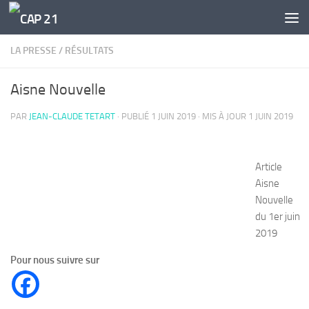
Skip to content
LA PRESSE
/
RÉSULTATS
Aisne Nouvelle
PAR
JEAN-CLAUDE TETART
· PUBLIÉ
1 JUIN 2019
· MIS À JOUR
1 JUIN 2019
Article
Aisne
Nouvelle
du 1er juin
2019
Pour nous suivre sur