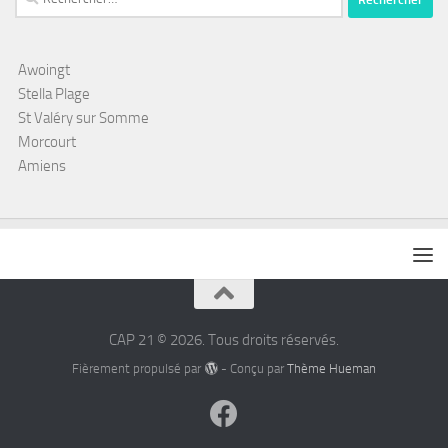
Awoingt
Stella Plage
St Valéry sur Somme
Morcourt
Amiens
CAP 21 © 2026. Tous droits réservés.
Fièrement propulsé par
- Conçu par
Thème Hueman