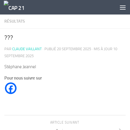
Skip to content
RÉSULTATS
???
PAR
CLAUDE VAILLANT
· PUBLIÉ
20 SEPTEMBRE 2025
· MIS À JOUR
10
SEPTEMBRE 2025
Stéphane Jeannel
Pour nous suivre sur
ARTICLE SUIVANT