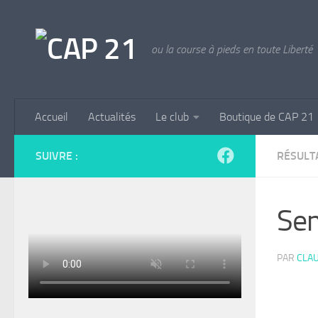
Skip to content
ou la course à pieds en toute Liberté
Accueil
Actualités
Le club
Boutique de CAP 21
SUIVRE :
RÉSULT
Sem
PAR
CLAU