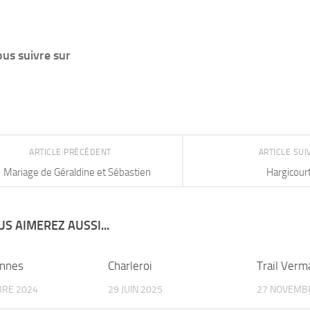
us suivre sur
ARTICLE PRÉCÉDENT
ARTICLE SU
Mariage de Géraldine et Sébastien
Hargicour
S AIMEREZ AUSSI...
ennes
Charleroi
Trail Verm
BRE 2024
29 JUIN 2025
27 NOVEMB