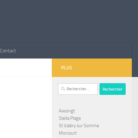
Contact
PLUS
Rechercher :
Awoingt
Stella Plage
St Valéry sur Somme
Morcourt