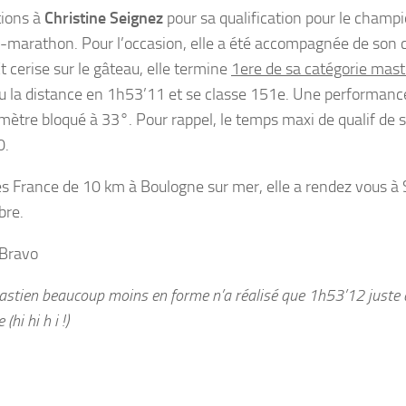
tions à
Christine Seignez
pour sa qualification pour le champ
-marathon. Pour l’occasion, elle a été accompagnée de son 
t cerise sur le gâteau, elle termine
1ere de sa catégorie mast
u la distance en 1h53’11 et se classe 151e. Une performance
ètre bloqué à 33°. Pour rappel, le temps maxi de qualif de s
0.
es France de 10 km à Boulogne sur mer, elle a rendez vous à
bre.
 Bravo
astien beaucoup moins en forme n’a réalisé que 1h53’12 juste 
 (hi hi h i !)