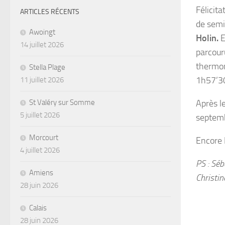
Félicita
ARTICLES RÉCENTS
de semi
Awoingt
Holin.
E
14 juillet 2026
parcour
thermom
Stella Plage
1h57’3
11 juillet 2026
St Valéry sur Somme
Après l
5 juillet 2026
septem
Morcourt
Encore
4 juillet 2026
PS : Séb
Amiens
Christine
28 juin 2026
Calais
28 juin 2026