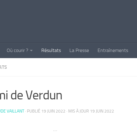
Où courir ?
Résultats
La Presse
Entraînements
ATS
i de Verdun
DE VAILLANT
· PUBLIÉ
19 JUIN 2022
· MIS À JOUR
19 JUIN 2022
…