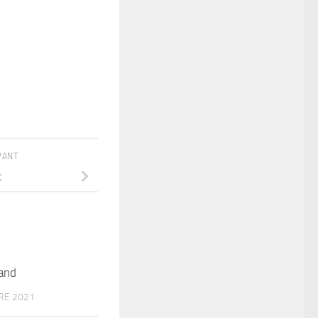
IVANT
t
and
RE 2021